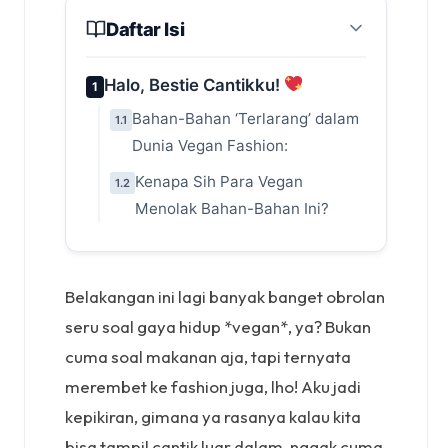
Daftar Isi
Halo, Bestie Cantikku!
1
Bahan-Bahan ‘Terlarang’ dalam
1.1
Dunia Vegan Fashion:
Kenapa Sih Para Vegan
1.2
Menolak Bahan-Bahan Ini?
Belakangan ini lagi banyak banget obrolan
seru soal gaya hidup *vegan*, ya? Bukan
cuma soal makanan aja, tapi ternyata
merembet ke fashion juga, lho! Aku jadi
kepikiran, gimana ya rasanya kalau kita
bisa tampil cantik luar dalam, nggak cuma