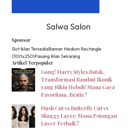
Salwa Salon
Sponsor
Slot Iklan Tersedia
Banner Medium Rectangle
(300x250)
Pasang Iklan Sekarang
Artikel Terpopuler
Gong! Harry Styles Botak,
Transformasi Rambut Ikonik
yang Bikin Heboh! Mana Gaya
Favoritmu, Bestie?
Hush Cut vs Butterfly Cut vs
Shaggy Layer: Mana Potongan
Layer Terbaik?