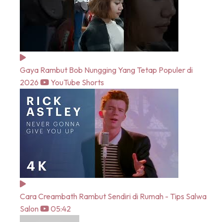
Gaya Rambut Bob Nungging Yang Tetap Populer di
2026
YouTube Shorts
Cara Creambath Rambut Sendiri di Rumah - Tips Salwa
Salon
05:42