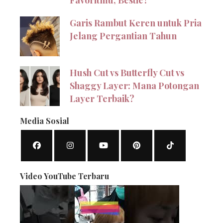
Garis Rambut Keren untuk Pria
Jelang Pergantian Tahun
Hush Cut vs Butterfly Cut vs
Shaggy Layer: Mana Potongan
Layer Terbaik?
Media Sosial
Video YouTube Terbaru