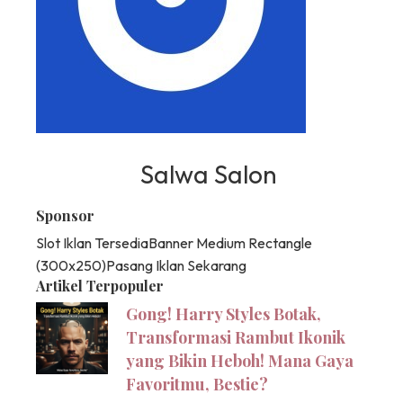
Salwa Salon
Sponsor
Slot Iklan Tersedia
Banner Medium Rectangle
(300x250)
Pasang Iklan Sekarang
Artikel Terpopuler
Gong! Harry Styles Botak,
Transformasi Rambut Ikonik
yang Bikin Heboh! Mana Gaya
Favoritmu, Bestie?