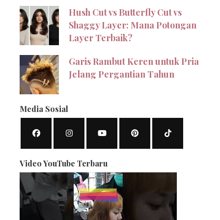
Hush Cut vs Butterfly Cut vs
Shaggy Layer: Mana Potongan
Layer Terbaik?
Garis Rambut Keren untuk Pria
Jelang Pergantian Tahun
Media Sosial
Video YouTube Terbaru