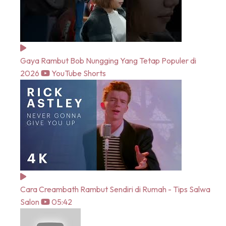
Gaya Rambut Bob Nungging Yang Tetap Populer di
2026
YouTube Shorts
Cara Creambath Rambut Sendiri di Rumah - Tips Salwa
Salon
05:42