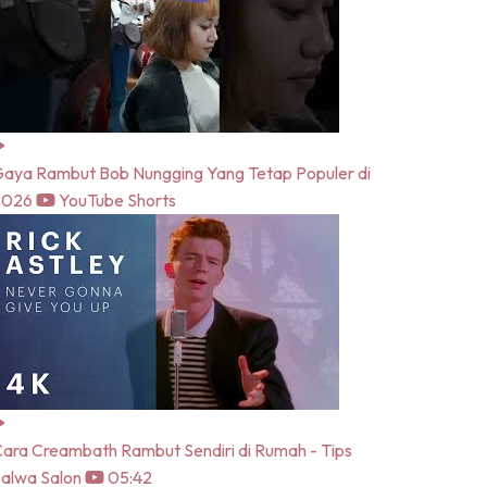
aya Rambut Bob Nungging Yang Tetap Populer di
2026
YouTube Shorts
ara Creambath Rambut Sendiri di Rumah - Tips
alwa Salon
05:42