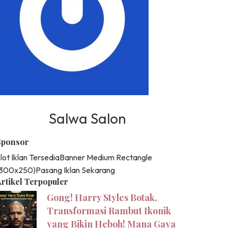
Salwa Salon
Sponsor
lot Iklan Tersedia
Banner Medium Rectangle
(300x250)
Pasang Iklan Sekarang
rtikel Terpopuler
Gong! Harry Styles Botak,
Transformasi Rambut Ikonik
yang Bikin Heboh! Mana Gaya