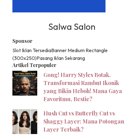
Salwa Salon
Sponsor
Slot Iklan Tersedia
Banner Medium Rectangle
(300x250)
Pasang Iklan Sekarang
Artikel Terpopuler
Gong! Harry Styles Botak,
Transformasi Rambut Ikonik
yang Bikin Heboh! Mana Gaya
Favoritmu, Bestie?
Hush Cut vs Butterfly Cut vs
Shaggy Layer: Mana Potongan
Layer Terbaik?