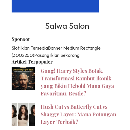
Salwa Salon
Sponsor
Slot Iklan Tersedia
Banner Medium Rectangle
(300x250)
Pasang Iklan Sekarang
Artikel Terpopuler
Gong! Harry Styles Botak,
Transformasi Rambut Ikonik
yang Bikin Heboh! Mana Gaya
Favoritmu, Bestie?
Hush Cut vs Butterfly Cut vs
Shaggy Layer: Mana Potongan
Layer Terbaik?