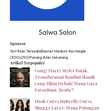
Salwa Salon
Sponsor
Slot Iklan Tersedia
Banner Medium Rectangle
(300x250)
Pasang Iklan Sekarang
Artikel Terpopuler
Gong! Harry Styles Botak,
Transformasi Rambut Ikonik
yang Bikin Heboh! Mana Gaya
Favoritmu, Bestie?
Hush Cut vs Butterfly Cut vs
Shaggy Layer: Mana Potongan