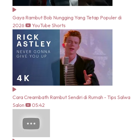
Gaya Rambut Bob Nungging Yang Tetap Populer di
2026
YouTube Shorts
Cara Creambath Rambut Sendiri di Rumah - Tips Salwa
Salon
05:42