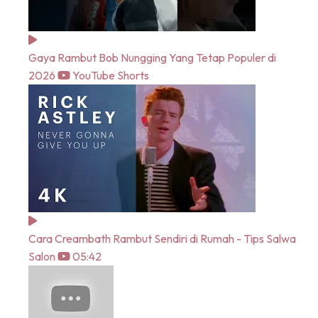
Gaya Rambut Bob Nungging Yang Tetap Populer di
2026
YouTube Shorts
Cara Creambath Rambut Sendiri di Rumah - Tips Salwa
Salon
05:42