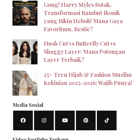
Gong! Harry Styles Botak,
Transformasi Rambut Ikonik
yang Bikin Heboh! Mana Gaya
Favoritmu, Bestie?
Hush Cut vs Butterfly Cut vs
Shaggy Layer: Mana Potongan
Layer Terbaik?
25+ Tren Hijab & Fashion Muslim
Kekinian 2025-2026: Wajib Punya!
Media Sosial
Video YouTube Terbaru