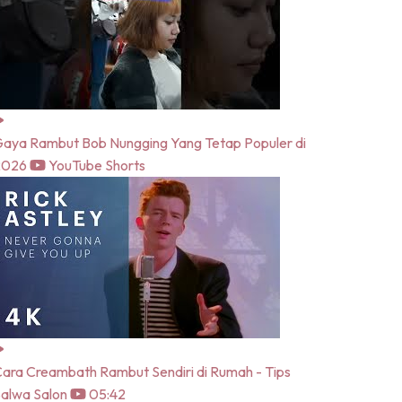
aya Rambut Bob Nungging Yang Tetap Populer di
2026
YouTube Shorts
ara Creambath Rambut Sendiri di Rumah - Tips
alwa Salon
05:42