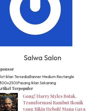
Salwa Salon
Sponsor
lot Iklan Tersedia
Banner Medium Rectangle
(300x250)
Pasang Iklan Sekarang
rtikel Terpopuler
Gong! Harry Styles Botak,
Transformasi Rambut Ikonik
yang Bikin Heboh! Mana Gaya