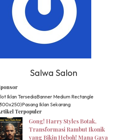
Salwa Salon
Sponsor
lot Iklan Tersedia
Banner Medium Rectangle
(300x250)
Pasang Iklan Sekarang
rtikel Terpopuler
Gong! Harry Styles Botak,
Transformasi Rambut Ikonik
yang Bikin Heboh! Mana Gaya