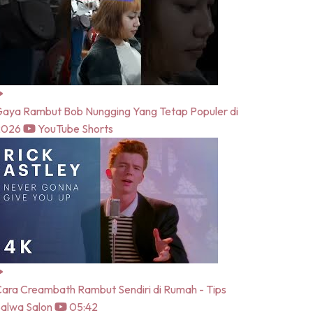
aya Rambut Bob Nungging Yang Tetap Populer di
2026
YouTube Shorts
ara Creambath Rambut Sendiri di Rumah - Tips
alwa Salon
05:42