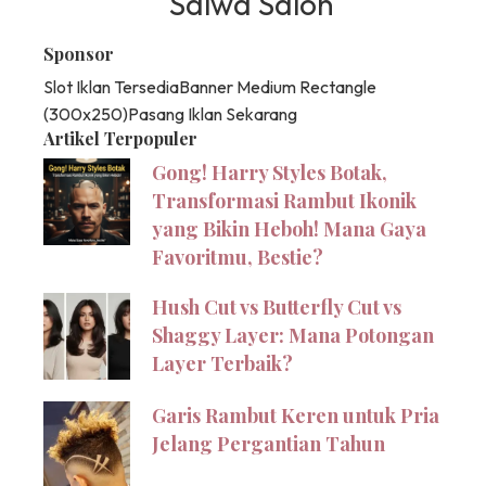
Salwa Salon
Sponsor
Slot Iklan Tersedia
Banner Medium Rectangle
(300x250)
Pasang Iklan Sekarang
Artikel Terpopuler
Gong! Harry Styles Botak,
Transformasi Rambut Ikonik
yang Bikin Heboh! Mana Gaya
Favoritmu, Bestie?
Hush Cut vs Butterfly Cut vs
Shaggy Layer: Mana Potongan
Layer Terbaik?
Garis Rambut Keren untuk Pria
Jelang Pergantian Tahun