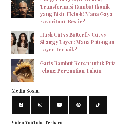
Transformasi Rambut Ikonik
yang Bikin Heboh! Mana Gaya
Favoritmu, Bestie?
Hush Cut vs Butterfly Cut vs
Shaggy Layer: Mana Potongan
Layer Terbaik?
Garis Rambut Keren untuk Pria
Jelang Pergantian Tahun
Media Sosial
Video YouTube Terbaru