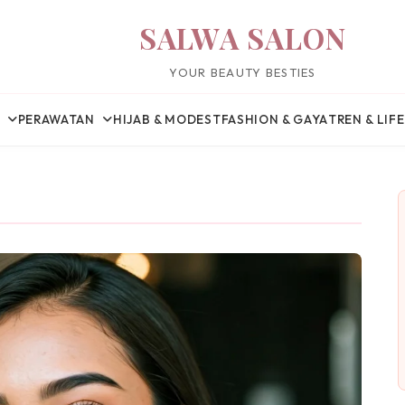
SALWA SALON
YOUR BEAUTY BESTIES
PERAWATAN
HIJAB & MODEST
FASHION & GAYA
TREN & LIF