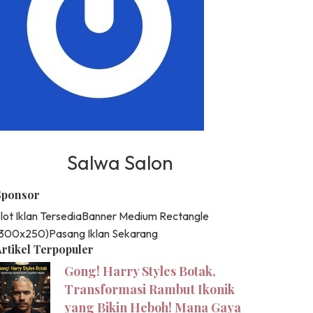
Salwa Salon
Sponsor
lot Iklan Tersedia
Banner Medium Rectangle
(300x250)
Pasang Iklan Sekarang
rtikel Terpopuler
Gong! Harry Styles Botak,
Transformasi Rambut Ikonik
yang Bikin Heboh! Mana Gaya