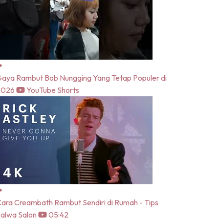
aya Rambut Bob Nungging Yang Tetap Populer di
2026
YouTube Shorts
ara Creambath Rambut Sendiri di Rumah - Tips
alwa Salon
05:42