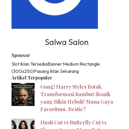
Salwa Salon
Sponsor
Slot Iklan Tersedia
Banner Medium Rectangle
(300x250)
Pasang Iklan Sekarang
Artikel Terpopuler
Gong! Harry Styles Botak,
Transformasi Rambut Ikonik
yang Bikin Heboh! Mana Gaya
Favoritmu, Bestie?
Hush Cut vs Butterfly Cut vs