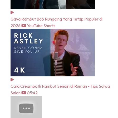
Gaya Rambut Bob Nungging Yang Tetap Populer di
2026
YouTube Shorts
Cara Creambath Rambut Sendiri di Rumah - Tips Salwa
Salon
05:42