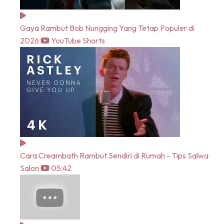
Gaya Rambut Bob Nungging Yang Tetap Populer di
2026
YouTube Shorts
Cara Creambath Rambut Sendiri di Rumah - Tips Salwa
Salon
05:42