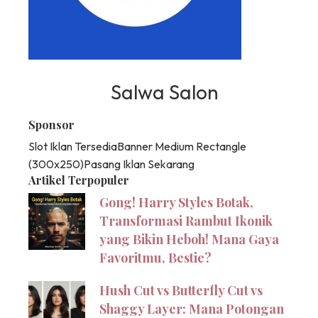
Salwa Salon
Sponsor
Slot Iklan Tersedia
Banner Medium Rectangle
(300x250)
Pasang Iklan Sekarang
Artikel Terpopuler
Gong! Harry Styles Botak,
Transformasi Rambut Ikonik
yang Bikin Heboh! Mana Gaya
Favoritmu, Bestie?
Hush Cut vs Butterfly Cut vs
Shaggy Layer: Mana Potongan