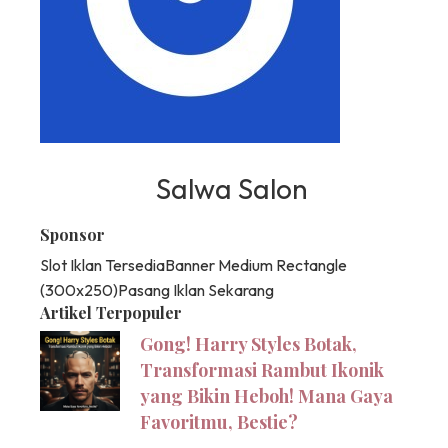
Salwa Salon
Sponsor
Slot Iklan Tersedia
Banner Medium Rectangle
(300x250)
Pasang Iklan Sekarang
Artikel Terpopuler
Gong! Harry Styles Botak,
Transformasi Rambut Ikonik
yang Bikin Heboh! Mana Gaya
Favoritmu, Bestie?