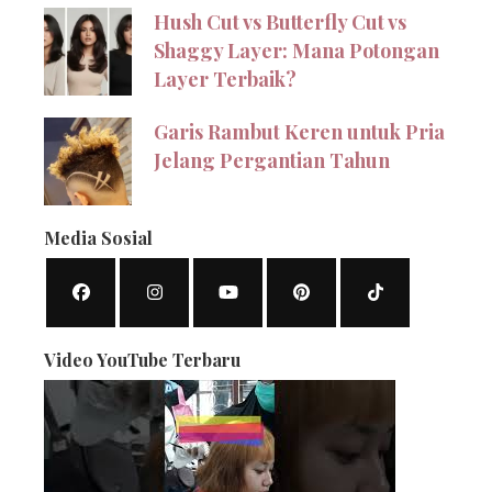
Hush Cut vs Butterfly Cut vs
Shaggy Layer: Mana Potongan
Layer Terbaik?
Garis Rambut Keren untuk Pria
Jelang Pergantian Tahun
Media Sosial
Video YouTube Terbaru