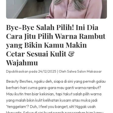
Bye-Bye Salah Pilih! Ini Dia
Cara Jitu Pilih Warna Rambut
yang Bikin Kamu Makin
Cetar Sesuai Kulit &
Wajahmu
Dipublikasikan pada 24/12/2025
|
Oleh Salwa Salon Makassar
Beauty Besties, ngaku deh, siapa di sini yang pernah galau
berhari-hari cuma gara-gara mau ganti warna rambut?
Mau ikutin tren biar kekinian, tapi takut salah pilih warna
yang malah bikin kulit kelihatan kusam atau muka jadi
‘tenggelam’? Duh, I feel you banget, sih! Nggak usah
khawatir, Salwa di sini buat ngasih pencerahan biar kamu