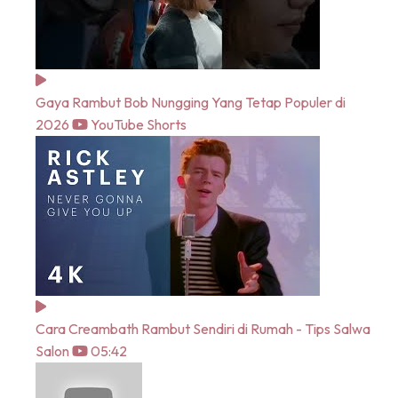
Gaya Rambut Bob Nungging Yang Tetap Populer di
2026
YouTube Shorts
Cara Creambath Rambut Sendiri di Rumah - Tips Salwa
Salon
05:42