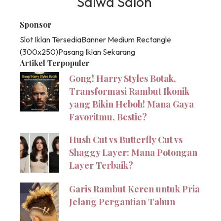
Salwa Salon
Sponsor
Slot Iklan Tersedia
Banner Medium Rectangle
(300x250)
Pasang Iklan Sekarang
Artikel Terpopuler
Gong! Harry Styles Botak,
Transformasi Rambut Ikonik
yang Bikin Heboh! Mana Gaya
Favoritmu, Bestie?
Hush Cut vs Butterfly Cut vs
Shaggy Layer: Mana Potongan
Layer Terbaik?
Garis Rambut Keren untuk Pria
Jelang Pergantian Tahun