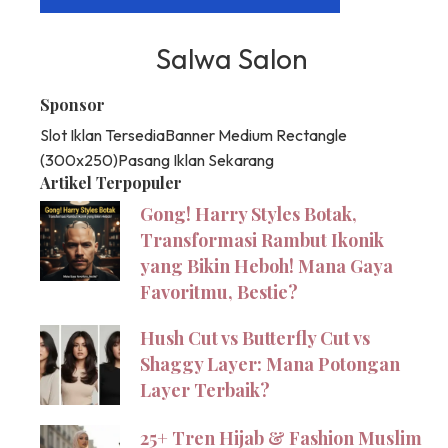
Salwa Salon
Sponsor
Slot Iklan Tersedia
Banner Medium Rectangle
(300x250)
Pasang Iklan Sekarang
Artikel Terpopuler
Gong! Harry Styles Botak,
Transformasi Rambut Ikonik
yang Bikin Heboh! Mana Gaya
Favoritmu, Bestie?
Hush Cut vs Butterfly Cut vs
Shaggy Layer: Mana Potongan
Layer Terbaik?
25+ Tren Hijab & Fashion Muslim