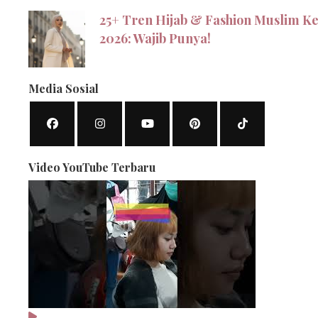
25+ Tren Hijab & Fashion Muslim Ke
2026: Wajib Punya!
Media Sosial
Video YouTube Terbaru