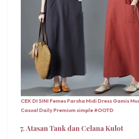
CEK DI SINI Femes Farsha Midi Dress Gamis M
Casual Daily Premium simple #OOTD
7. Atasan Tank dan Celana Kulot