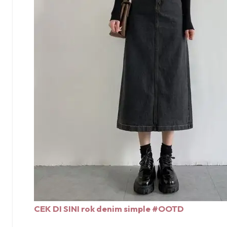
CEK DI SINI rok denim simple #OOTD