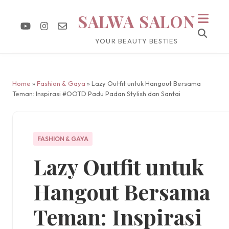
SALWA SALON
YOUR BEAUTY BESTIES
Home
»
Fashion & Gaya
» Lazy Outfit untuk Hangout Bersama
Teman: Inspirasi #OOTD Padu Padan Stylish dan Santai
FASHION & GAYA
Lazy Outfit untuk
Hangout Bersama
Teman: Inspirasi