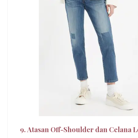
9. Atasan Off-Shoulder dan Celana 