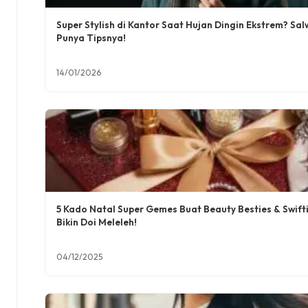
Super Stylish di Kantor Saat Hujan Dingin Ekstrem? Sa
Punya Tipsnya!
14/01/2026
5 Kado Natal Super Gemes Buat Beauty Besties & Swifti
Bikin Doi Meleleh!
04/12/2025