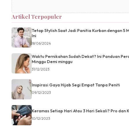
Artikel Terpopuler
Tetap Stylish Saat Jadi Panitia Kurban dengan 5
Ini
18/06/2024
Waktu Pernikahan Sudah Dekat? Ini Panduan Per
Minggu Demi minggu
31/12/2023
Inspirasi Gaya Hijab Segi Empat Tanpa Peniti
09/12/2023
Keramas Setiap Hari Atau 3 Hari Sekali? Pro dan 
10/12/2023