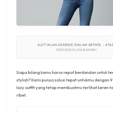
SLOT IKLAN ADSENSE (DALAM ARTIKEL - ATAS
(RESPONSIVE LINK/BANNER)
Siapa bilang kamu harus repot berdandan untuk ter
stylish? Kami punya solusi tepat untukmu dengan 9 
lazy outfit yang tetap membuatmu terlihat keren t
ribet.