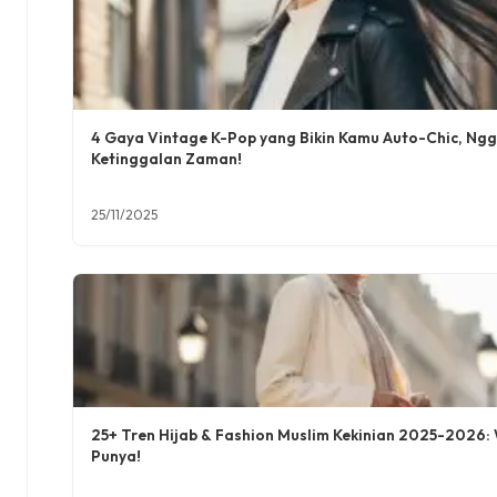
4 Gaya Vintage K-Pop yang Bikin Kamu Auto-Chic, Ng
Ketinggalan Zaman!
25/11/2025
25+ Tren Hijab & Fashion Muslim Kekinian 2025-2026: 
Punya!