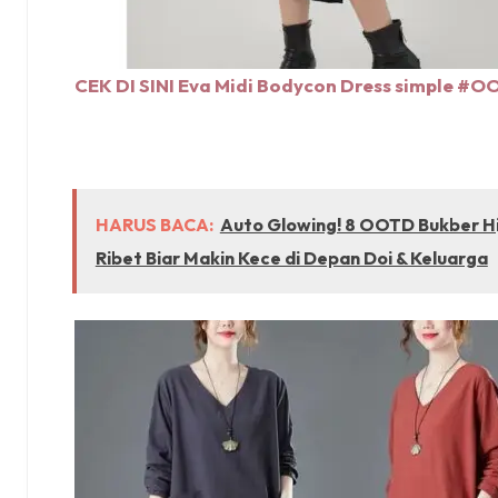
CEK DI SINI Eva Midi Bodycon Dress simple #
HARUS BACA:
Auto Glowing! 8 OOTD Bukber Hi
Ribet Biar Makin Kece di Depan Doi & Keluarga