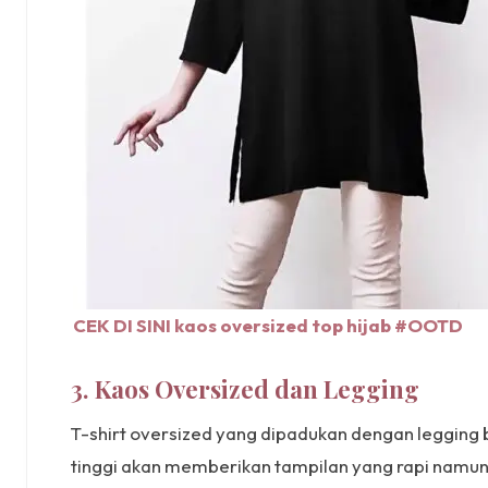
CEK DI SINI kaos oversized top hijab #OOTD
3. Kaos Oversized dan Legging
T-shirt oversized yang dipadukan dengan legging 
tinggi akan memberikan tampilan yang rapi namun