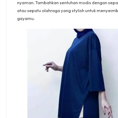
nyaman. Tambahkan sentuhan modis dengan sepa
atau sepatu olahraga yang stylish untuk menyeim
gayamu.