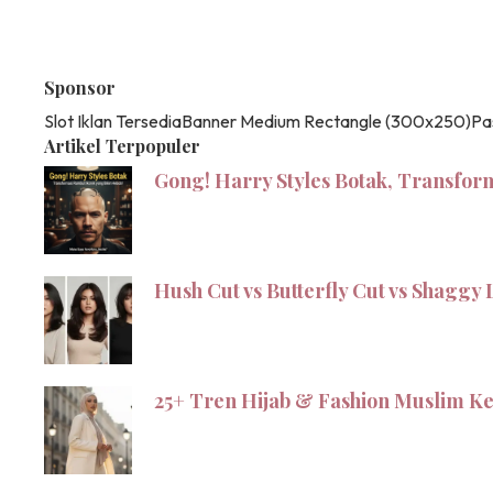
Sponsor
Slot Iklan Tersedia
Banner Medium Rectangle (300x250)
Pa
Artikel Terpopuler
Gong! Harry Styles Botak, Transfor
Hush Cut vs Butterfly Cut vs Shagg
25+ Tren Hijab & Fashion Muslim Ke