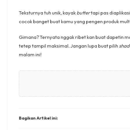
Teksturnya tuh unik, kayak
butter
tapi pas diaplikas
cocok banget buat kamu yang pengen produk multi
Gimana? Ternyata nggak ribet kan buat dapetin 
tetep tampil maksimal. Jangan lupa buat pilih
shad
malam ini!
Bagikan Artikel ini: