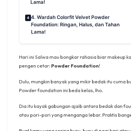
Lama!
4. Wardah Colorfit Velvet Powder
4
Foundation: Ringan, Halus, dan Tahan
Lama!
Hari ini Salwa mau bongkar rahasia biar makeup 
pengen cetar:
Powder Foundation
!
Dulu, mungkin banyak yang mikir bedak itu cuma bu
Powder foundation ini beda kelas, lho.
Dia itu kayak gabungan ajaib antara bedak dan foun
atau pori-pori yang menganga lebar. Praktis bange
Buat kamu yang sering buru-buru di pagi hari atau