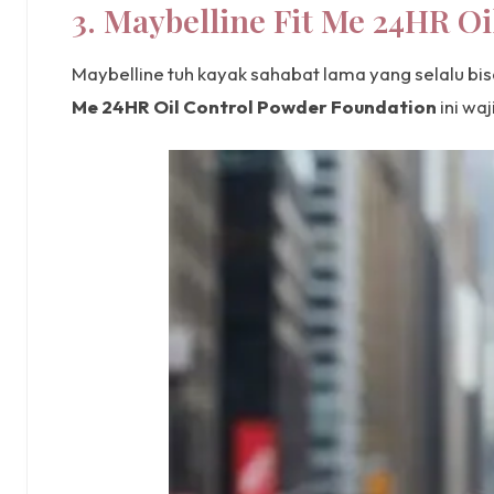
3. Maybelline Fit Me 24HR O
Maybelline tuh kayak sahabat lama yang selalu bi
Me 24HR Oil Control Powder Foundation
ini wa