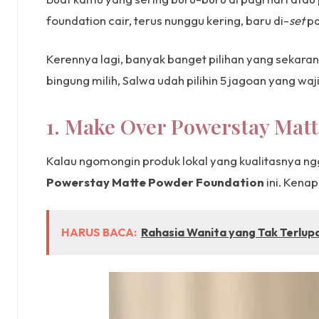
foundation cair, terus nunggu kering, baru di-
set
pa
Kerennya lagi, banyak banget pilihan yang sekara
bingung milih, Salwa udah pilihin 5 jagoan yang waj
1. Make Over Powerstay Matt
Kalau ngomongin produk lokal yang kualitasnya ng
Powerstay Matte Powder Foundation
ini. Kena
HARUS BACA:
Rahasia Wanita yang Tak Terlup