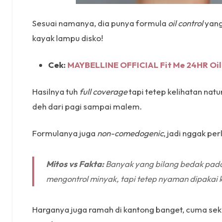
Sesuai namanya, dia punya formula
oil control
yang
kayak lampu disko!
Cek:
MAYBELLINE OFFICIAL Fit Me 24HR Oi
Hasilnya tuh
full coverage
tapi tetep kelihatan natu
deh dari pagi sampai malem.
Formulanya juga
non-comedogenic
, jadi nggak pe
Mitos vs Fakta:
Banyak yang bilang bedak padat 
mengontrol minyak, tapi tetep nyaman dipakai ko
Harganya juga ramah di kantong banget, cuma seki