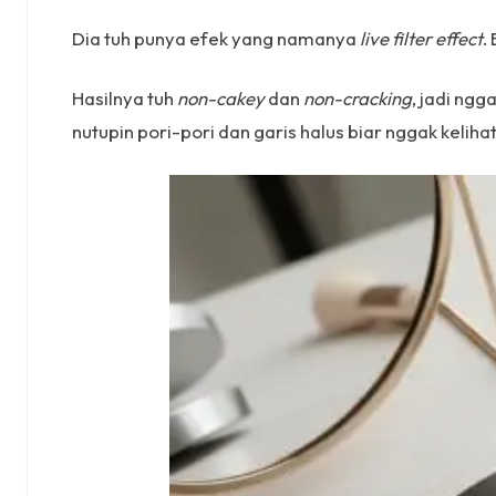
Dia tuh punya efek yang namanya
live filter effect
.
Hasilnya tuh
non-cakey
dan
non-cracking
, jadi ng
nutupin pori-pori dan garis halus biar nggak keliha