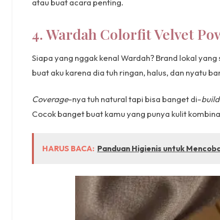
atau buat acara penting.
4. Wardah Colorfit Velvet P
Siapa yang nggak kenal Wardah? Brand lokal yang s
buat aku karena dia tuh ringan, halus, dan nyatu 
Coverage
-nya tuh natural tapi bisa banget di-
build
Cocok banget buat kamu yang punya kulit kombinas
HARUS BACA:
Panduan Higienis untuk Mencob