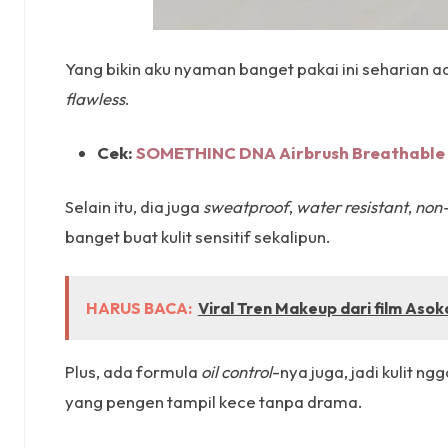
Yang bikin aku nyaman banget pakai ini seharian a
flawless
.
Cek:
SOMETHINC DNA Airbrush Breathable
Selain itu, dia juga
sweatproof
,
water resistant
,
non
banget buat kulit sensitif sekalipun.
HARUS BACA:
Viral Tren Makeup dari film Asok
Plus, ada formula
oil control
-nya juga, jadi kulit 
yang pengen tampil kece tanpa drama.