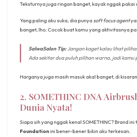
Teksturnya juga ringan banget, kayak nggak pakai
Yang paling aku suka, dia punya
soft focus agent
yan
banget, lho. Cocok buat kamu yang aktivitasnya pa
SalwaSalon Tip:
Jangan kaget kalau lihat pilih
Ada sekitar dua puluh pilihan warna, jadi kamu 
Harganya juga masih masuk akal banget, di kisaran
2. SOMETHINC DNA Airbrush 
Dunia Nyata!
Siapa sih yang nggak kenal SOMETHINC? Brand ini t
Foundation
ini bener-bener bikin aku terkesan.