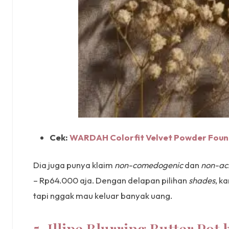
Cek:
WARDAH Colorfit Velvet Powder Found
Dia juga punya klaim
non-comedogenic
dan
non-ac
– Rp64.000 aja. Dengan delapan pilihan
shades
, k
tapi nggak mau keluar banyak uang.
5. Illipe Blurring Butter Pot