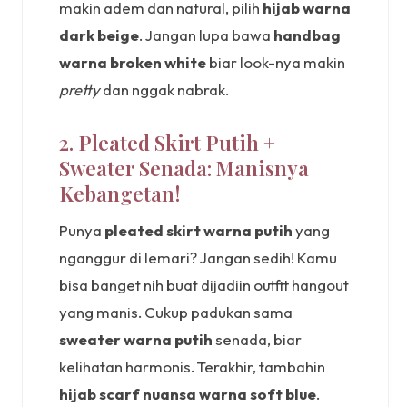
makin adem dan natural, pilih
hijab warna
dark beige
. Jangan lupa bawa
handbag
warna broken white
biar look-nya makin
pretty
dan nggak nabrak.
2. Pleated Skirt Putih +
Sweater Senada: Manisnya
Kebangetan!
Punya
pleated skirt warna putih
yang
nganggur di lemari? Jangan sedih! Kamu
bisa banget nih buat dijadiin outfit hangout
yang manis. Cukup padukan sama
sweater warna putih
senada, biar
kelihatan harmonis. Terakhir, tambahin
hijab scarf nuansa warna soft blue
.