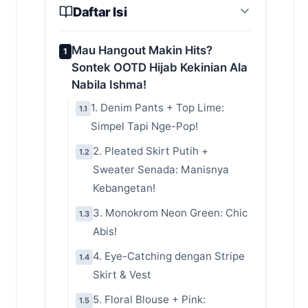
Daftar Isi
Mau Hangout Makin Hits?
1
Sontek OOTD Hijab Kekinian Ala
Nabila Ishma!
1. Denim Pants + Top Lime:
1.1
Simpel Tapi Nge-Pop!
2. Pleated Skirt Putih +
1.2
Sweater Senada: Manisnya
Kebangetan!
3. Monokrom Neon Green: Chic
1.3
Abis!
4. Eye-Catching dengan Stripe
1.4
Skirt & Vest
5. Floral Blouse + Pink:
1.5