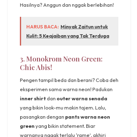
Hasilnya? Anggun dan nggak berlebihan!
HARUS BACA:
Minyak Zaitun untuk
Kulit: 5 Keajaiban yang Tak Terduga
3. Monokrom Neon Green:
Chic Abis!
Pengen tampil beda dan berani? Coba deh
eksperimen sama warna neon! Padukan
inner shirt
dan
outer warna senada
yang bikin look-mu makin tajem. Lalu,
pasangkan dengan
pants warna neon
green
yang bikin statement. Biar
warnanya nggak terlalu ‘rame’, akhiri