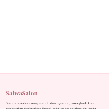
SalwaSalon
Salon rumahan yang ramah dan nyaman, menghadirkan
perawatan berkualitas tinggi untuk memanjakan diri Anda.