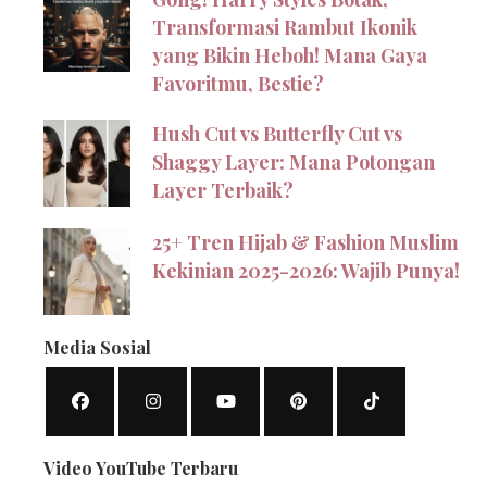
Transformasi Rambut Ikonik
yang Bikin Heboh! Mana Gaya
Favoritmu, Bestie?
Hush Cut vs Butterfly Cut vs
Shaggy Layer: Mana Potongan
Layer Terbaik?
25+ Tren Hijab & Fashion Muslim
Kekinian 2025-2026: Wajib Punya!
Media Sosial
Video YouTube Terbaru