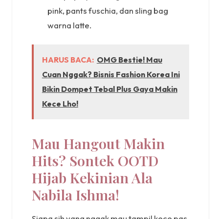
pink, pants fuschia, dan sling bag
warna latte.
HARUS BACA:
OMG Bestie! Mau
Cuan Nggak? Bisnis Fashion Korea Ini
Bikin Dompet Tebal Plus Gaya Makin
Kece Lho!
Mau Hangout Makin
Hits? Sontek OOTD
Hijab Kekinian Ala
Nabila Ishma!
Siapa sih yang nggak mau tampil kece pas