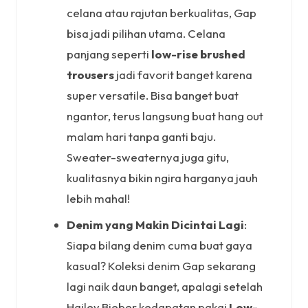
celana atau rajutan berkualitas, Gap
bisa jadi pilihan utama. Celana
panjang seperti
low-rise brushed
trousers
jadi favorit banget karena
super versatile. Bisa banget buat
ngantor, terus langsung buat hang out
malam hari tanpa ganti baju.
Sweater-sweaternya juga gitu,
kualitasnya bikin ngira harganya jauh
lebih mahal!
Denim yang Makin Dicintai Lagi
:
Siapa bilang denim cuma buat gaya
kasual? Koleksi denim Gap sekarang
lagi naik daun banget, apalagi setelah
Hailey Bieber kedapatan pakai
Low-