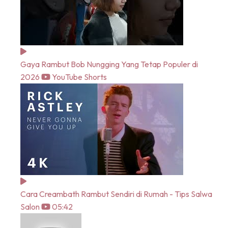
Gaya Rambut Bob Nungging Yang Tetap Populer di
2026
YouTube Shorts
Cara Creambath Rambut Sendiri di Rumah - Tips Salwa
Salon
05:42