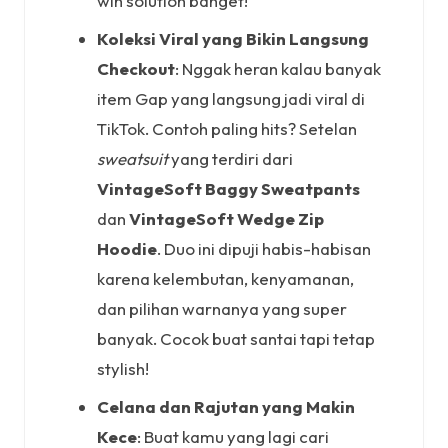
win solution banget!
Koleksi Viral yang Bikin Langsung
Checkout
: Nggak heran kalau banyak
item Gap yang langsung jadi viral di
TikTok. Contoh paling hits? Setelan
sweatsuit
yang terdiri dari
VintageSoft Baggy Sweatpants
dan
VintageSoft Wedge Zip
Hoodie
. Duo ini dipuji habis-habisan
karena kelembutan, kenyamanan,
dan pilihan warnanya yang super
banyak. Cocok buat santai tapi tetap
stylish!
Celana dan Rajutan yang Makin
Kece
: Buat kamu yang lagi cari