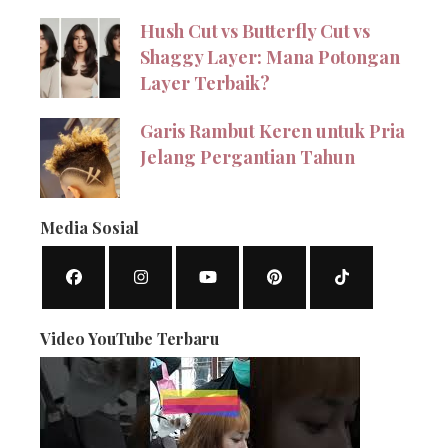
Hush Cut vs Butterfly Cut vs
Shaggy Layer: Mana Potongan
Layer Terbaik?
Garis Rambut Keren untuk Pria
Jelang Pergantian Tahun
Media Sosial
Video YouTube Terbaru