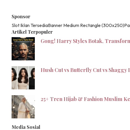
Sponsor
Slot Iklan Tersedia
Banner Medium Rectangle (300x250)
Pa
Artikel Terpopuler
Gong! Harry Styles Botak, Transfor
Hush Cut vs Butterfly Cut vs Shagg
25+ Tren Hijab & Fashion Muslim Ke
Media Sosial