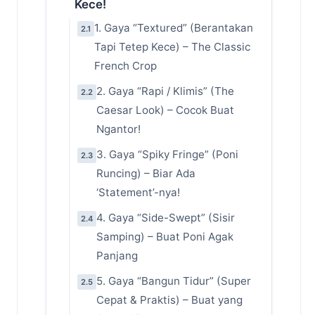
Kece!
1. Gaya “Textured” (Berantakan
2.1
Tapi Tetep Kece) – The Classic
French Crop
2. Gaya “Rapi / Klimis” (The
2.2
Caesar Look) – Cocok Buat
Ngantor!
3. Gaya “Spiky Fringe” (Poni
2.3
Runcing) – Biar Ada
‘Statement’-nya!
4. Gaya “Side-Swept” (Sisir
2.4
Samping) – Buat Poni Agak
Panjang
5. Gaya “Bangun Tidur” (Super
2.5
Cepat & Praktis) – Buat yang