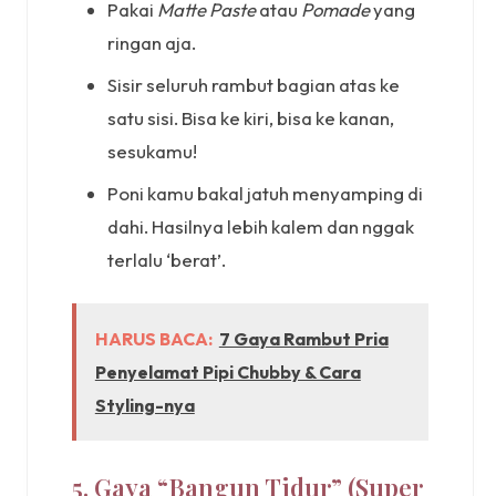
Pakai
Matte Paste
atau
Pomade
yang
ringan aja.
Sisir seluruh rambut bagian atas ke
satu sisi. Bisa ke kiri, bisa ke kanan,
sesukamu!
Poni kamu bakal jatuh menyamping di
dahi. Hasilnya lebih kalem dan nggak
terlalu ‘berat’.
HARUS BACA:
7 Gaya Rambut Pria
Penyelamat Pipi Chubby & Cara
Styling-nya
5. Gaya “Bangun Tidur” (Super