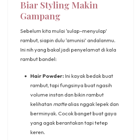
Biar Styling Makin
Gampang
Sebelum kita mulai ‘sulap-menyulap’
rambut, siapin dulu ‘amunisi’ andalanmu.
Ini nih yang bakal jadi penyelamat di kala
rambut bandel:
Hair Powder:
Ini kayak bedak buat
rambut, tapi fungsinya buat ngasih
volume instan dan bikin rambut
kelihatan
matte
alias nggak lepek dan
berminyak. Cocok banget buat gaya
yang agak berantakan tapi tetep
keren.