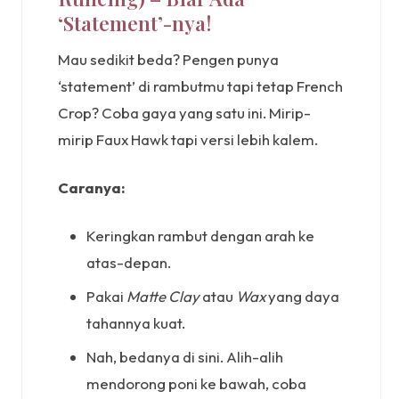
‘Statement’-nya!
Mau sedikit beda? Pengen punya
‘statement’ di rambutmu tapi tetap French
Crop? Coba gaya yang satu ini. Mirip-
mirip Faux Hawk tapi versi lebih kalem.
Caranya:
Keringkan rambut dengan arah ke
atas-depan.
Pakai
Matte Clay
atau
Wax
yang daya
tahannya kuat.
Nah, bedanya di sini. Alih-alih
mendorong poni ke bawah, coba