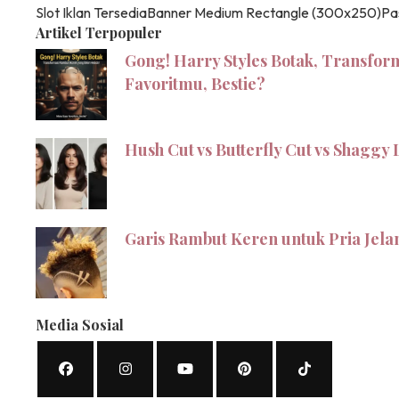
Slot Iklan Tersedia
Banner Medium Rectangle (300x250)
Pa
Artikel Terpopuler
Gong! Harry Styles Botak, Transfor
Favoritmu, Bestie?
Hush Cut vs Butterfly Cut vs Shagg
Garis Rambut Keren untuk Pria Jel
Media Sosial