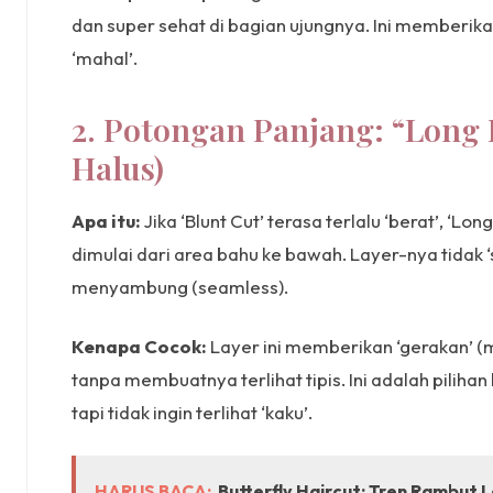
dan super sehat di bagian ujungnya. Ini memberik
‘mahal’.
2. Potongan Panjang: “Long 
Halus)
Apa itu:
Jika ‘Blunt Cut’ terasa terlalu ‘berat’, ‘Lo
dimulai dari area bahu ke bawah. Layer-nya tidak 
menyambung (seamless).
Kenapa Cocok:
Layer ini memberikan ‘gerakan’ 
tanpa membuatnya terlihat tipis. Ini adalah pilihan
tapi tidak ingin terlihat ‘kaku’.
HARUS BACA:
Butterfly Haircut: Tren Rambut