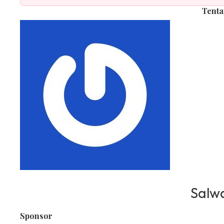
Tent
Salw
Sponsor