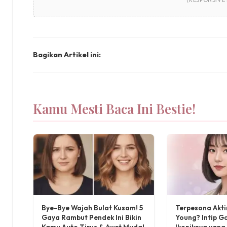
(RESPONSIVE
Bagikan Artikel ini:
Kamu Mesti Baca Ini Bestie!
Bye-Bye Wajah Bulat Kusam! 5
Terpesona Akti
Gaya Rambut Pendek Ini Bikin
Young? Intip 