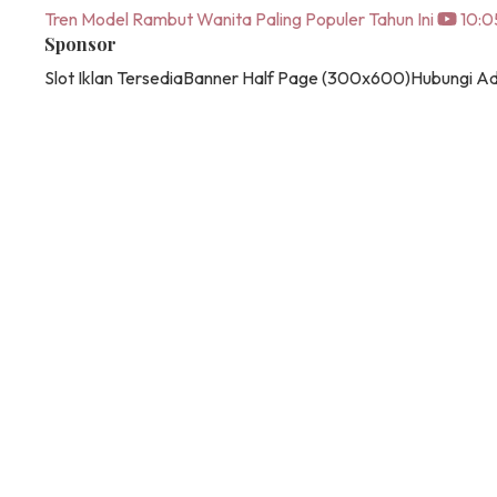
Tren Model Rambut Wanita Paling Populer Tahun Ini
10:0
Sponsor
Slot Iklan Tersedia
Banner Half Page (300x600)
Hubungi A