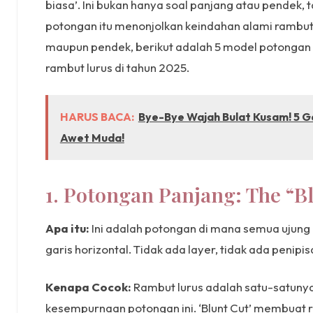
biasa’. Ini bukan hanya soal panjang atau pendek, 
potongan itu menonjolkan keindahan alami rambu
maupun pendek, berikut adalah 5 model potongan 
rambut lurus di tahun 2025.
HARUS BACA:
Bye-Bye Wajah Bulat Kusam! 5 Ga
Awet Muda!
1. Potongan Panjang: The “B
Apa itu:
Ini adalah potongan di mana semua ujung 
garis horizontal. Tidak ada layer, tidak ada penipi
Kenapa Cocok:
Rambut lurus adalah satu-satuny
kesempurnaan potongan ini. ‘Blunt Cut’ membuat ram