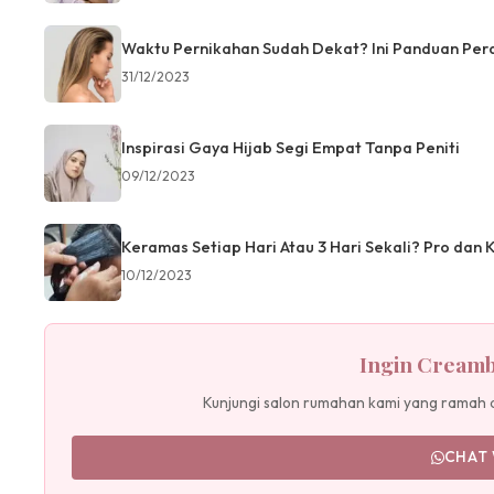
Waktu Pernikahan Sudah Dekat? Ini Panduan Per
31/12/2023
Inspirasi Gaya Hijab Segi Empat Tanpa Peniti
09/12/2023
Keramas Setiap Hari Atau 3 Hari Sekali? Pro dan 
10/12/2023
Ingin Creamba
Kunjungi salon rumahan kami yang ramah 
CHAT