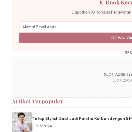
E-Book Keca
Dapatkan 10 Rahasia Perawatan K
DOWNLOA
SP
SLOT ADSENSE
(300 X 250 
Artikel Terpopuler
Tetap Stylish Saat Jadi Panitia Kurban dengan 5 
18/06/2024