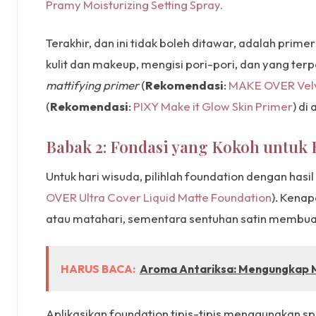
Pramy Moisturizing Setting Spray.
Terakhir, dan ini tidak boleh ditawar, adalah prim
kulit dan makeup, mengisi pori-pori, dan yang 
mattifying primer
(
Rekomendasi
:
MAKE OVER Velv
(
Rekomendasi
:
PIXY Make it Glow Skin Primer
) di
Babak 2: Fondasi yang Kokoh untuk 
Untuk hari wisuda, pilihlah foundation dengan hasil
OVER Ultra Cover Liquid Matte Foundation
). Kena
atau matahari, sementara sentuhan satin membuatnya
HARUS BACA:
Aroma Antariksa: Mengungkap Mi
Aplikasikan foundation tipis-tipis menggunakan spo