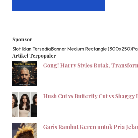
Sponsor
Slot Iklan Tersedia
Banner Medium Rectangle (300x250)
Pa
Artikel Terpopuler
Gong! Harry Styles Botak, Transfor
Hush Cut vs Butterfly Cut vs Shagg
Garis Rambut Keren untuk Pria Jel