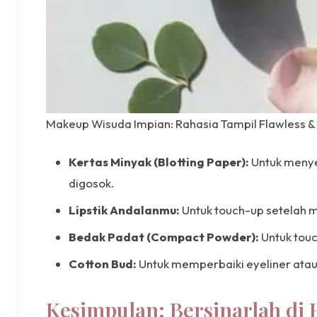
Makeup Wisuda Impian: Rahasia Tampil Flawless & 
Kertas Minyak (Blotting Paper):
Untuk menye
digosok.
Lipstik Andalanmu:
Untuk touch-up setelah 
Bedak Padat (Compact Powder):
Untuk touc
Cotton Bud:
Untuk memperbaiki eyeliner atau
Kesimpulan: Bersinarlah d