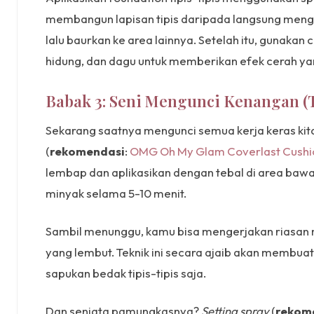
membangun lapisan tipis daripada langsung menga
lalu baurkan ke area lainnya. Setelah itu, gunakan
hidung, dan dagu untuk memberikan efek cerah yan
Babak 3: Seni Mengunci Kenangan (T
Sekarang saatnya mengunci semua kerja keras kita.
(
rekomendasi
:
OMG Oh My Glam Coverlast Cushi
lembap dan aplikasikan dengan tebal di area baw
minyak selama 5-10 menit.
Sambil menunggu, kamu bisa mengerjakan riasan ma
yang lembut. Teknik ini secara ajaib akan membuat
sapukan bedak tipis-tipis saja.
Dan senjata pamungkasnya?
Setting spray
(
rekom