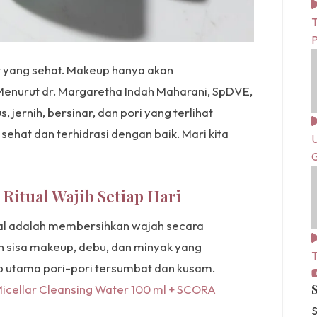
T
it yang sehat. Makeup hanya akan
nurut dr. Margaretha Indah Maharani, SpDVE,
, jernih, bersinar, dan pori yang terlihat
it sehat dan terhidrasi dengan baik. Mari kita
U
G
Ritual Wajib Setiap Hari
al adalah membersihkan wajah secara
sisa makeup, debu, dan minyak yang
T
b utama pori-pori tersumbat dan kusam.
icellar Cleansing Water 100 ml + SCORA
S