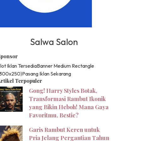
Salwa Salon
Sponsor
lot Iklan Tersedia
Banner Medium Rectangle
(300x250)
Pasang Iklan Sekarang
rtikel Terpopuler
Gong! Harry Styles Botak,
Transformasi Rambut Ikonik
yang Bikin Heboh! Mana Gaya
Favoritmu, Bestie?
Garis Rambut Keren untuk
Pria Jelang Pergantian Tahun