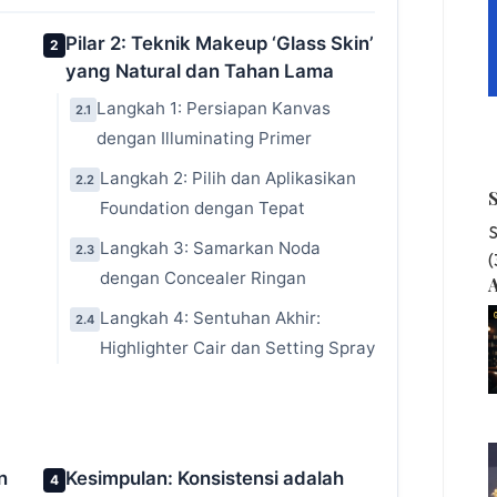
Pilar 2: Teknik Makeup ‘Glass Skin’
2
yang Natural dan Tahan Lama
Langkah 1: Persiapan Kanvas
2.1
dengan Illuminating Primer
Langkah 2: Pilih dan Aplikasikan
2.2
Foundation dengan Tepat
S
Langkah 3: Samarkan Noda
2.3
dengan Concealer Ringan
A
Langkah 4: Sentuhan Akhir:
2.4
Highlighter Cair dan Setting Spray
n
Kesimpulan: Konsistensi adalah
4