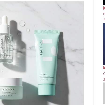
G
C
S