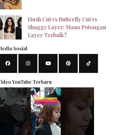
Hush Cut vs Butterfly Cut vs
Shaggy Layer: Mana Potongan
Layer Terbaik?
Media Sosial
Video YouTube Terbaru