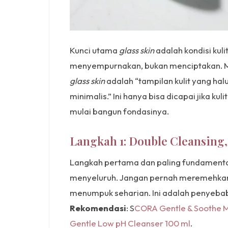
Kunci utama
glass skin
adalah kondisi kul
menyempurnakan, bukan menciptakan. Me
glass skin
adalah “tampilan kulit yang halus
minimalis.” Ini hanya bisa dicapai jika kul
mulai bangun fondasinya.
Langkah 1: Double Cleansing, 
Langkah pertama dan paling fundament
menyeluruh. Jangan pernah meremehkan 
menumpuk seharian. Ini adalah penyeba
Rekomendasi
: S
CORA Gentle & Soothe M
Gentle Low pH Cleanser 100 ml
.