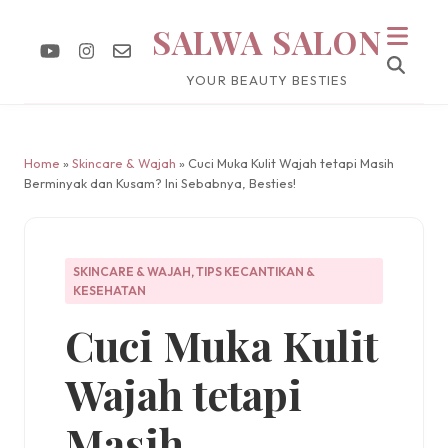
SALWA SALON
YOUR BEAUTY BESTIES
Home
»
Skincare & Wajah
» Cuci Muka Kulit Wajah tetapi Masih
Berminyak dan Kusam? Ini Sebabnya, Besties!
SKINCARE & WAJAH
,
TIPS KECANTIKAN &
KESEHATAN
Cuci Muka Kulit
Wajah tetapi
Masih