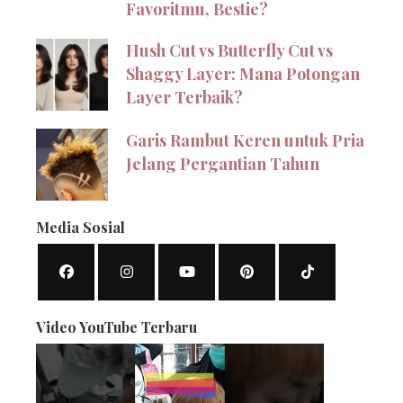
Favoritmu, Bestie?
Hush Cut vs Butterfly Cut vs
Shaggy Layer: Mana Potongan
Layer Terbaik?
Garis Rambut Keren untuk Pria
Jelang Pergantian Tahun
Media Sosial
Video YouTube Terbaru