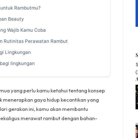
g untuk Rambutmu?
ean Beauty
ang Wajib Kamu Coba
m Rutinitas Perawatan Rambut
agi Lingkungan
bagi lingkungan
S
A
emua yang perlu kamu ketahui tentang konsep
tuk menerapkan gaya hidup kecantikan yang
dari gerakan ini, kamu akan membantu
sekaligus merawat rambut dengan bahan-