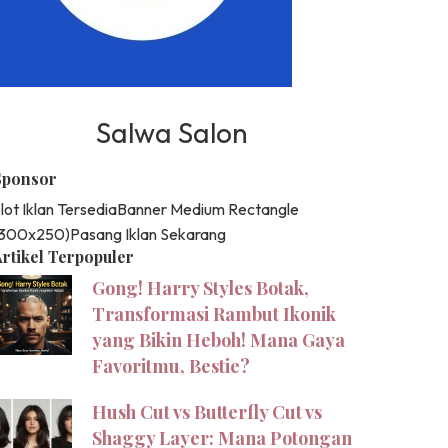
Salwa Salon
Sponsor
lot Iklan Tersedia
Banner Medium Rectangle
(300x250)
Pasang Iklan Sekarang
rtikel Terpopuler
Gong! Harry Styles Botak,
Transformasi Rambut Ikonik
yang Bikin Heboh! Mana Gaya
Favoritmu, Bestie?
Hush Cut vs Butterfly Cut vs
Shaggy Layer: Mana Potongan