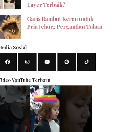
Layer Terbaik?
Garis Rambut Keren untuk
Pria Jelang Pergantian Tahun
Media Sosial
Video YouTube Terbaru