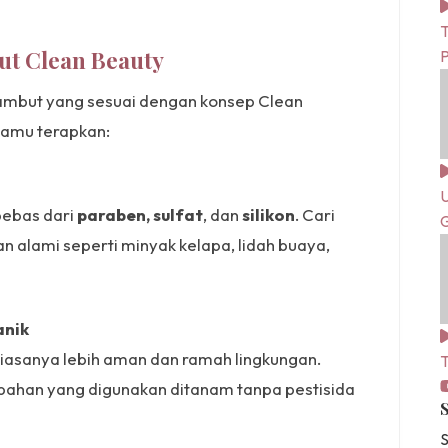
T
ut Clean Beauty
ambut yang sesuai dengan konsep Clean
 kamu terapkan:
U
bebas dari
paraben, sulfat
, dan
silikon
. Cari
G
alami seperti minyak kelapa, lidah buaya,
anik
 biasanya lebih aman dan ramah lingkungan.
T
-bahan yang digunakan ditanam tanpa pestisida
S