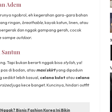
dan Adem
-serunya ngobrol, eh kegerahan gara-gara bahan
yang ringan,
breathable
, kayak katun, linen, atau
s bergerak dan nggak gampang gerah, cocok
afe sampe
outdoor
.
n Santun
ing. Tapi bukan berarti nggak bisa
stylish
, ya!
 pas di badan, atau
maxi skirt
yang dipaduin
sedikit lebih kasual,
celana kulot
atau
celana
rsized
juga kece banget. Kuncinya, hindari outfit
ggak? Bisnis Fashion Korea Ini Bikin