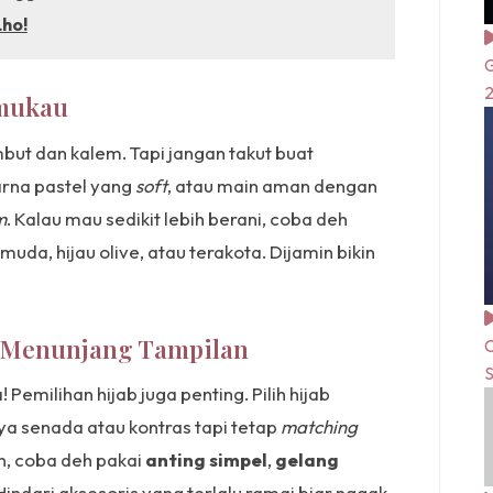
ho!
G
emukau
t dan kalem. Tapi jangan takut buat
arna pastel yang
soft
, atau main aman dengan
m
. Kalau mau sedikit lebih berani, coba deh
muda, hijau olive, atau terakota. Dijamin bikin
g Menunjang Tampilan
C
S
 Pemilihan hijab juga penting. Pilih hijab
 senada atau kontras tapi tetap
matching
n, coba deh pakai
anting simpel
,
gelang
 Hindari aksesoris yang terlalu ramai biar nggak