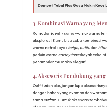
Dompet Tebal Plus Gaya Makin Kece L
3. Kombinasi Warna yang M
Ramadan identik sama warna-warna lembu
eksplorasi! Kamu bisa coba kombinasi w
warna netral kayak
beige
,
putih
, dan
hita
paduin warna
earthy tones
kayak cokelat 
penampilanmu makin elegan!
4. Aksesoris Pendukung yan
Outfit udah oke, jangan lupa aksesorisnya!
dengan bahan yang nyaman dan warnanya
sama outfitmu. Untuk aksesoris tambaha
elegan
, atau
tas selempang yang
chic
.