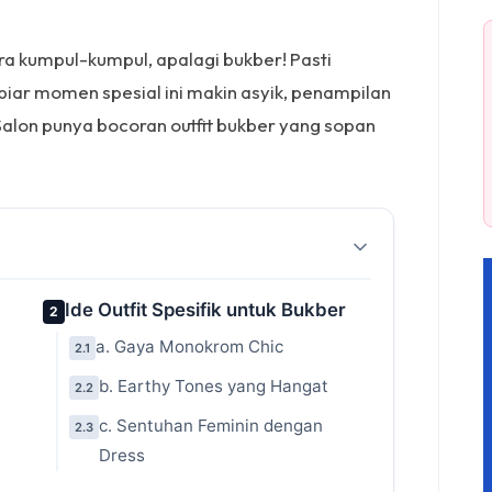
a kumpul-kumpul, apalagi bukber! Pasti
iar momen spesial ini makin asyik, penampilan
Salon punya bocoran outfit bukber yang sopan
Ide Outfit Spesifik untuk Bukber
2
a. Gaya Monokrom Chic
2.1
b. Earthy Tones yang Hangat
2.2
c. Sentuhan Feminin dengan
2.3
Dress