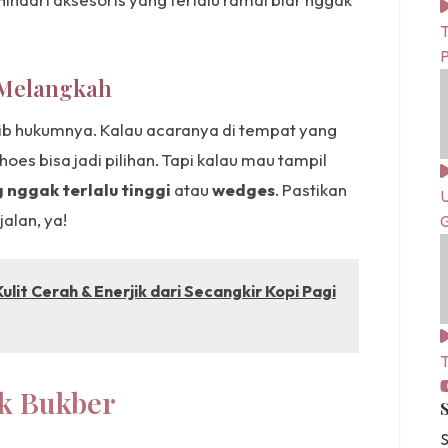
T
 Melangkah
jib hukumnya. Kalau acaranya di tempat yang
hoes bisa jadi pilihan. Tapi kalau mau tampil
 nggak terlalu tinggi
atau
wedges
. Pastikan
U
alan, ya!
G
lit Cerah & Enerjik dari Secangkir Kopi Pagi
T
uk Bukber
S