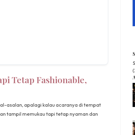
S
api Tetap Fashionable,
A
asal-asalan, apalagi kalau acaranya di tempat
 kan tampil memukau tapi tetap nyaman dan