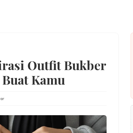
irasi Outfit Bukber
h Buat Kamu
ar