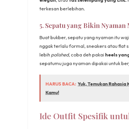
terkesan berlebihan.
5. Sepatu yang Bikin Nyaman
Buat bukber, sepatu yang nyaman itu wa
nggak terlalu formal, sneakers atau flat s
lebih
polished
, coba deh pakai
heels yang
sepatumu juga nyaman dipakai untuk berj
HARUS BACA:
Yuk, Temukan Rahasia Ku
Kamu!
Ide Outfit Spesifik unt