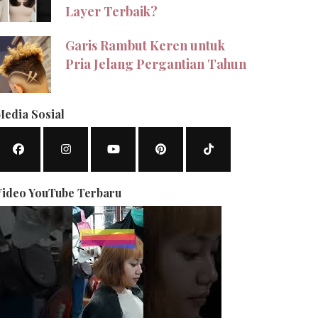
Layer Terbaik?
Garis Rambut Keren untuk
Pria Jelang Pergantian Tahun
Media Sosial
Video YouTube Terbaru