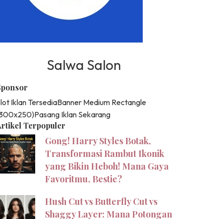
Salwa Salon
Sponsor
lot Iklan Tersedia
Banner Medium Rectangle
(300x250)
Pasang Iklan Sekarang
rtikel Terpopuler
Gong! Harry Styles Botak,
Transformasi Rambut Ikonik
yang Bikin Heboh! Mana Gaya
Favoritmu, Bestie?
Hush Cut vs Butterfly Cut vs
Shaggy Layer: Mana Potongan