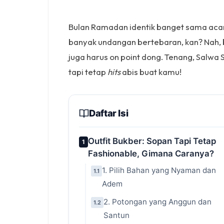
Bulan Ramadan identik banget sama acar
banyak undangan bertebaran, kan? Nah, b
juga harus on point dong. Tenang, Salwa 
tapi tetap
hits
abis buat kamu!
Daftar Isi
Outfit Bukber: Sopan Tapi Tetap
1
Fashionable, Gimana Caranya?
1. Pilih Bahan yang Nyaman dan
1.1
Adem
2. Potongan yang Anggun dan
1.2
Santun