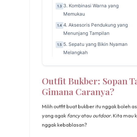
3. Kombinasi Warna yang
1.3
Memukau
4. Aksesoris Pendukung yang
1.4
Menunjang Tampilan
5. Sepatu yang Bikin Nyaman
1.5
Melangkah
Outfit Bukber: Sopan T
Gimana Caranya?
Milih outfit buat bukber itu nggak boleh 
yang agak
fancy
atau
outdoor
. Kita mau
nggak kebablasan?