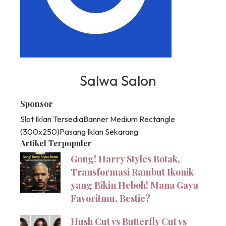
Salwa Salon
Sponsor
Slot Iklan Tersedia
Banner Medium Rectangle
(300x250)
Pasang Iklan Sekarang
Artikel Terpopuler
Gong! Harry Styles Botak,
Transformasi Rambut Ikonik
yang Bikin Heboh! Mana Gaya
Favoritmu, Bestie?
Hush Cut vs Butterfly Cut vs