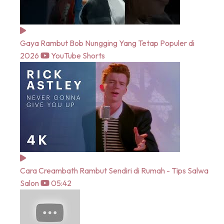
Gaya Rambut Bob Nungging Yang Tetap Populer di
2026
YouTube Shorts
Cara Creambath Rambut Sendiri di Rumah - Tips Salwa
Salon
05:42