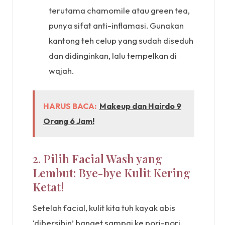
terutama chamomile atau green tea,
punya sifat anti-inflamasi. Gunakan
kantong teh celup yang sudah diseduh
dan didinginkan, lalu tempelkan di
wajah.
HARUS BACA:
Makeup dan Hairdo 9
Orang 6 Jam!
2. Pilih Facial Wash yang
Lembut: Bye-bye Kulit Kering
Ketat!
Setelah facial, kulit kita tuh kayak abis
‘dibersihin’ banget sampai ke pori-pori.