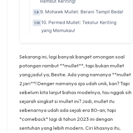
Rambut Keriting!
9. Mohawk Mullet: Berani Tampil Beda!
1.9
10. Permed Mullet: Tekstur Keriting
1.10
yang Memukau!
Sekarang ini, lagi banyak banget omongan soal
potongan rambut **mullet**, tapi bukan mullet
yang jadul ya, Bestie. Ada yang namanya **mullet
2 jari**! Denger namanya aja udah unik, kan? Tapi
sebelum kita lanjut bahas modelnya, tau nggak sih
sejarah singkat si mullet ini? Jadi, mullet itu
sebenarnya udah ada sejak era 80-an, tapi
*comeback* lagi di tahun 2023 ini dengan
sentuhan yang lebih modern. Ciri khasnya itu,