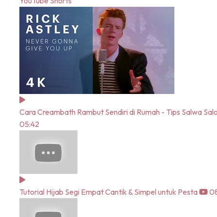
YouTube Shorts
Cara Creambath Rambut Sendiri di Rumah - Tips Salwa Sal
05:42
Tutorial Hijab Segi Empat Cantik & Simpel untuk Pesta
08