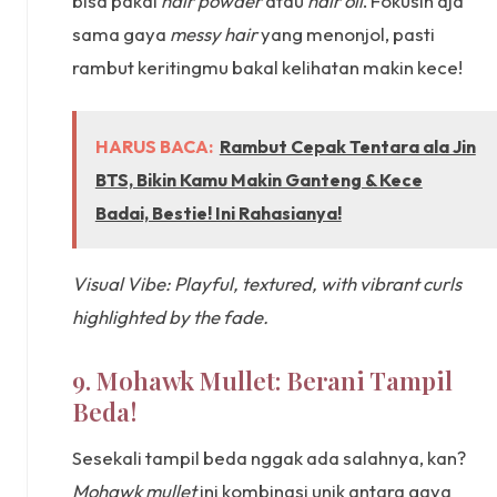
bisa pakai
hair powder
atau
hair oil
. Fokusin aja
sama gaya
messy hair
yang menonjol, pasti
rambut keritingmu bakal kelihatan makin kece!
HARUS BACA:
Rambut Cepak Tentara ala Jin
BTS, Bikin Kamu Makin Ganteng & Kece
Badai, Bestie! Ini Rahasianya!
Visual Vibe: Playful, textured, with vibrant curls
highlighted by the fade.
9. Mohawk Mullet: Berani Tampil
Beda!
Sesekali tampil beda nggak ada salahnya, kan?
Mohawk mullet
ini kombinasi unik antara gaya