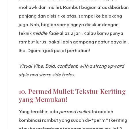
mohawk dan mullet. Rambut bagian atas dibiarkan
panjang dan disisir ke atas, sampai ke belakang
juga. Nah, bagian sampingnya dicukur dengan
teknik
middle fade
alias 2 jari. Kalau kamu punya
rambut lurus, bakal lebih gampang ngatur gaya ini,
lho. Dijamin jadi pusat perhatian!
Visual Vibe: Bold, confident, with a strong upward
style and sharp side fades.
10. Permed Mullet: Tekstur Keriting
yang Memukau!
Yang terakhir, ada
permed mullet
. Ini adalah
kombinasi rambut yang sudah di-*perm* (keriting
atau bergelombang) dengan potongan mullet 2