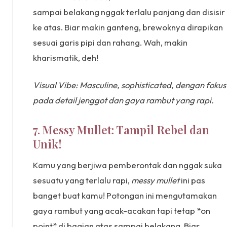
sampai belakang nggak terlalu panjang dan disisir
ke atas. Biar makin ganteng, brewoknya dirapikan
sesuai garis pipi dan rahang. Wah, makin
kharismatik, deh!
Visual Vibe: Masculine, sophisticated, dengan fokus
pada detail jenggot dan gaya rambut yang rapi.
7. Messy Mullet: Tampil Rebel dan
Unik!
Kamu yang berjiwa pemberontak dan nggak suka
sesuatu yang terlalu rapi,
messy mullet
ini pas
banget buat kamu! Potongan ini mengutamakan
gaya rambut yang acak-acakan tapi tetap *on
point* di bagian atas sampai belakang. Biar