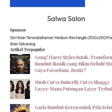
Salwa Salon
Sponsor
Slot Iklan Tersedia
Banner Medium Rectangle (300x250)
Pa
Iklan Sekarang
Artikel Terpopuler
Gong! Harry Styles Botak, Transfor
Rambut Ikonik yang Bikin Heboh! M
Gaya Favoritmu, Bestie?
Hush Cut vs Butterfly Cut vs Shaggy
Layer: Mana Potongan Layer Terba
Garis Rambut Keren untuk Pria Jela