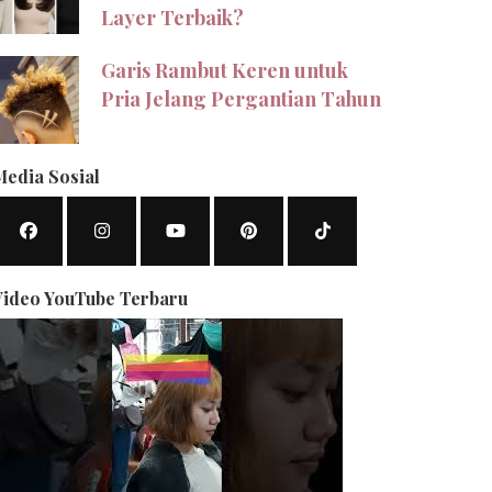
Layer Terbaik?
Garis Rambut Keren untuk
Pria Jelang Pergantian Tahun
Media Sosial
Video YouTube Terbaru