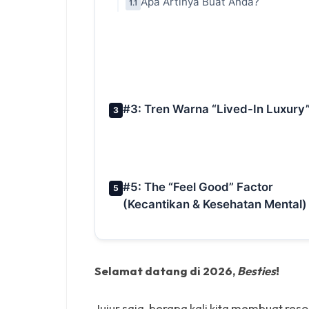
Apa Artinya Buat Anda?
1.1
#3: Tren Warna “Lived-In Luxury
3
#5: The “Feel Good” Factor
5
(Kecantikan & Kesehatan Mental)
Selamat datang di 2026,
Besties
!
Jujur saja, berapa kali kita membuat reso