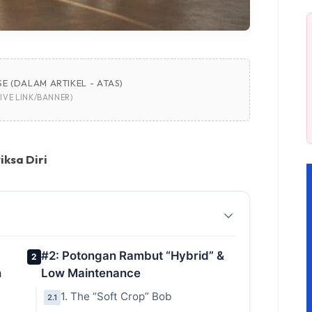
E (DALAM ARTIKEL - ATAS)
IVE LINK/BANNER)
ksa Diri
#2: Potongan Rambut “Hybrid” &
2
h
Low Maintenance
1. The “Soft Crop” Bob
2.1