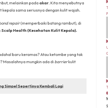
mbut, melainkan pada
akar
. Kita menyebutnya
T
 kepala sama seriusnya dengan kulit wajah.
bond repair
(memperbaiki batang rambut), di
:
Scalp Health (Kesehatan Kulit Kepala).
U
G
dahal baru keramas? Atau ketombe yang tak
l? Masalahnya mungkin ada di
barrier
kulit
ng Simpel Sepertinya Kembali Lagi
T
S