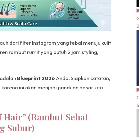
G
uh dari filter Instagram yang tebal menuju kulit
tren rambut rumit yang butuh 2 jam styling,
i adalah
Blueprint 2026
Anda. Siapkan catatan,
 karena ini akan menjadi panduan dasar kita
C
S
of Hair” (Rambut Sehat
g Subur)