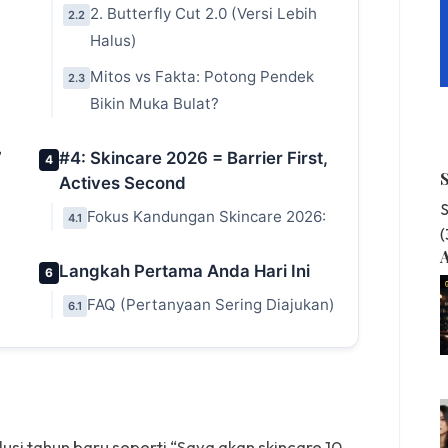
2. Butterfly Cut 2.0 (Versi Lebih
2.2
Halus)
Mitos vs Fakta: Potong Pendek
2.3
Bikin Muka Bulat?
”
#4: Skincare 2026 = Barrier First,
4
Actives Second
S
Fokus Kandungan Skincare 2026:
4.1
A
Langkah Pertama Anda Hari Ini
6
FAQ (Pertanyaan Sering Diajukan)
6.1
lusi tahun baru seperti “Saya akan skincare 10