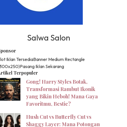
Salwa Salon
Sponsor
lot Iklan Tersedia
Banner Medium Rectangle
(300x250)
Pasang Iklan Sekarang
rtikel Terpopuler
Gong! Harry Styles Botak,
Transformasi Rambut Ikonik
yang Bikin Heboh! Mana Gaya
Favoritmu, Bestie?
Hush Cut vs Butterfly Cut vs
Shaggy Layer: Mana Potongan