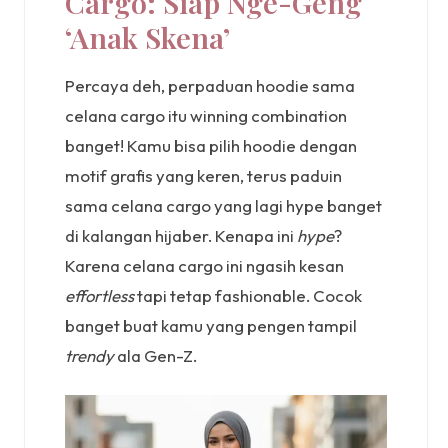
Cargo: Siap Nge-Geng
‘Anak Skena’
Percaya deh, perpaduan hoodie sama
celana cargo itu winning combination
banget! Kamu bisa pilih hoodie dengan
motif grafis yang keren, terus paduin
sama celana cargo yang lagi hype banget
di kalangan hijaber. Kenapa ini
hype
?
Karena celana cargo ini ngasih kesan
effortless
tapi tetap fashionable. Cocok
banget buat kamu yang pengen tampil
trendy
ala Gen-Z.