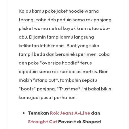
Kalau kamu pake jaket hoodie warna
terang, coba deh paduin sama rok panjang
plisket warna netral kayak krem atau abu-
abu. Dijamin tampilanmu langsung
kelihatan lebih manis. Buat yang suka
tampil beda dan berani eksperimen, coba
deh pake *oversize hoodie* terus
dipaduin sama rok rumbai asimetris. Biar
makin *stand out*, tambahin sepatu
*boots* panjang. *Trust me*, ini bakal bikin
kamu jadi pusat perhatian!
Temukan
Rok Jeans A-Line
dan
Straight Cut
Favorit di Shopee!