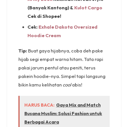
(Banyak Kantong) &
Kulot Cargo
Cek di Shopee!
Cek:
Exhale Dakota Oversized
Hoodie Cream
Tip:
Buat gaya hijabnya, coba deh pake
hijab segi empat warna hitam. Tata rapi
pakai jarum pentul atau peniti, terus
pakein hoodie-nya. Simpel tapi langsung
bikin kamu kelihatan
cool
abis!
HARUS BACA:
Gaya Mix and Match
Busana Muslim: Solusi Fashion untuk
Berbagai Acara