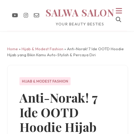
SALWA SALON
YOUR BEAUTY BESTIES
Home
»
Hijab & Modest Fashion
» Anti-Norak! 7 Ide OOTD Hoodie
Hijab yang Bikin Kamu Auto-Stylish & Percaya Diri
HIJAB & MODEST FASHION
Anti-Norak! 7
Ide OOTD
Hoodie Hijab