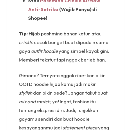
Stok
Pashmina Crinkle Airflow
Anti-Setrika
(Wajib Punya) di
Shopee!
Tip:
Hijab pashmina bahan katun atau
crinkle
cocok banget buat dipaduin sama
gaya
outfit hoodie
yang simpel kayak gini.
Memberi tekstur tapi nggak berlebihan.
Gimana? Ternyata nggak ribet kan bikin
OOTD hoodie hijab kamu jadi makin
stylish
dan bikin pede? Jangan takut buat
mix and match
, ya! Ingat, fashion itu
tentang ekspresi diri. Jadi, tunjukkan
gayamu sendiri dan buat hoodie
kesayanganmu jadi
statement piece
yang