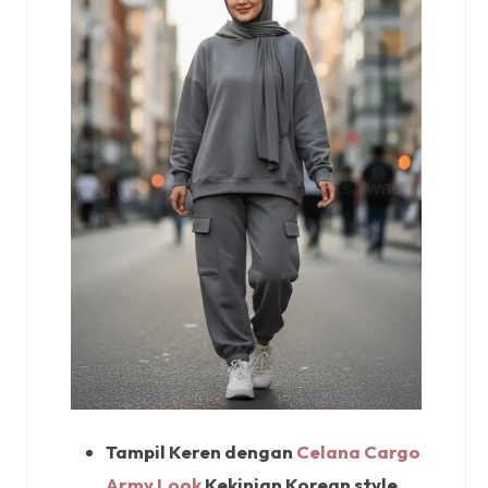
Tampil Keren dengan
Celana Cargo
Army Look
Kekinian
Korean style