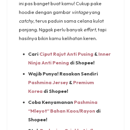
ini pas banget buat kamu! Cukup pake
hoodie dengan gambar
vintage
yang
catchy
, terus paduin sama celana kulot
panjang. Nggak perlu banyak
effort
, tapi
hasilnya bikin kamu kelihatan keren.
Cari
Ciput Rajut Anti Pusing
&
Inner
Ninja Anti Pening
di Shopee!
Wajib Punya! Rasakan Sendiri
Pashmina Jersey
&
Premium
Korea
di Shopee!
Coba Kenyamanan
Pashmina
“Mleyot” Bahan Kaos/Rayon
di
Shopee!