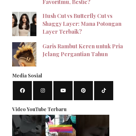
Favoritmu, Bestie?
Hush Cut vs Butterfly Cut vs
Shaggy Layer: Mana Potongan
Layer Terbaik?
Garis Rambut Keren untuk Pria
Jelang Pergantian Tahun
Media Sosial
Video YouTube Terbaru